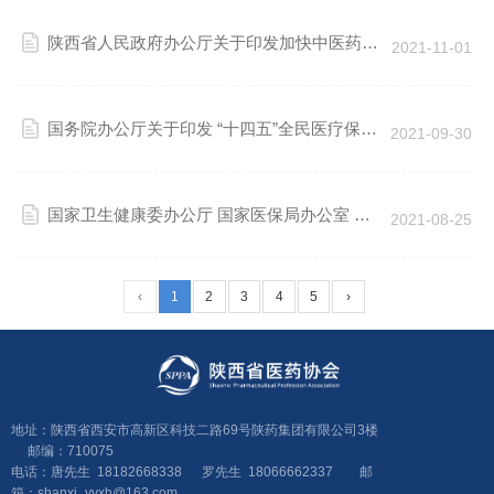
陕西省人民政府办公厅关于印发加快中医药特
2021-11-01
色发展若干措施的通知
国务院办公厅关于印发 “十四五”全民医疗保障
2021-09-30
规划的通知
国家卫生健康委办公厅 国家医保局办公室 关
2021-08-25
于印发长期处方管理规范（试行）的通知
‹
1
2
3
4
5
›
地址：陕西省西安市高新区科技二路69号陕药集团有限公司3楼
邮编：710075
电话：唐先生 18182668338 罗先生 18066662337 邮
箱：shanxi_yyxh@163.com