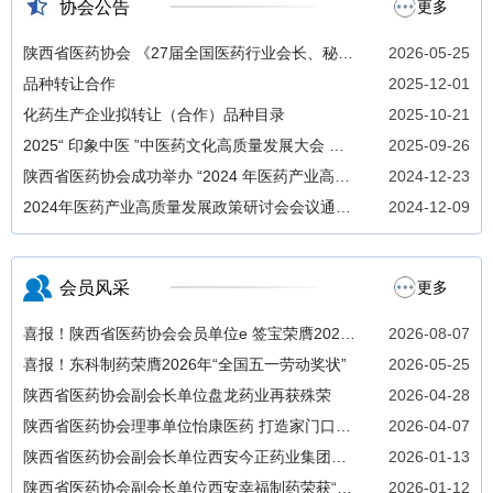
协会公告
更多
陕西省医药协会 《27届全国医药行业会长、秘书
2026-05-25
长联席会议》 招商函
品种转让合作
2025-12-01
化药生产企业拟转让（合作）品种目录
2025-10-21
2025“ 印象中医 ”中医药文化高质量发展大会 暨
2025-09-26
中医药文创及技术成果展即将开幕
陕西省医药协会成功举办 “2024 年医药产业高质
2024-12-23
量发展政策研讨会 ”
2024年医药产业高质量发展政策研讨会会议通知
2024-12-09
（第二轮）
会员风采
更多
喜报！陕西省医药协会会员单位e 签宝荣膺2026
2026-08-07
年“全球独角兽榜”
喜报！东科制药荣膺2026年“全国五一劳动奖状”
2026-05-25
陕西省医药协会副会长单位盘龙药业再获殊荣
2026-04-28
陕西省医药协会理事单位怡康医药 打造家门口健
2026-04-07
康管家
陕西省医药协会副会长单位西安今正药业集团董
2026-01-13
事长闫伟出席2025年度助学金发放活动
陕西省医药协会副会长单位西安幸福制药荣获“全
2026-01-12