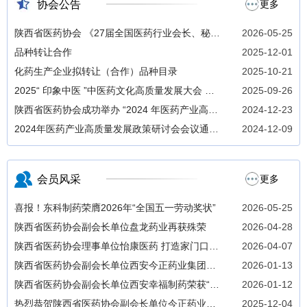
协会公告
更多
陕西省医药协会 《27届全国医药行业会长、秘书
2026-05-25
长联席会议》 招商函
品种转让合作
2025-12-01
化药生产企业拟转让（合作）品种目录
2025-10-21
2025“ 印象中医 ”中医药文化高质量发展大会 暨
2025-09-26
中医药文创及技术成果展即将开幕
陕西省医药协会成功举办 “2024 年医药产业高质
2024-12-23
量发展政策研讨会 ”
2024年医药产业高质量发展政策研讨会会议通知
2024-12-09
（第二轮）
会员风采
更多
喜报！东科制药荣膺2026年“全国五一劳动奖状”
2026-05-25
陕西省医药协会副会长单位盘龙药业再获殊荣
2026-04-28
陕西省医药协会理事单位怡康医药 打造家门口健
2026-04-07
康管家
陕西省医药协会副会长单位西安今正药业集团董
2026-01-13
事长闫伟出席2025年度助学金发放活动
陕西省医药协会副会长单位西安幸福制药荣获“全
2026-01-12
国双爱双评先进企业工会“
热烈恭贺陕西省医药协会副会长单位今正药业集
2025-12-04