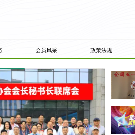
态
会员风采
政策法规
第27届全国医药
(西安)药品
行业协会会长秘
验检测技
书长联席会议 暨
成功举办
行业建设与发展
大会在陕成功举
办