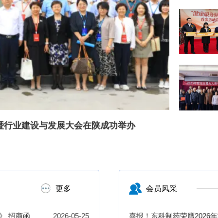
益运营大会隆重落幕
更多
会员风采
》 招商函
2026-05-25
喜报！东科制药荣膺2026年