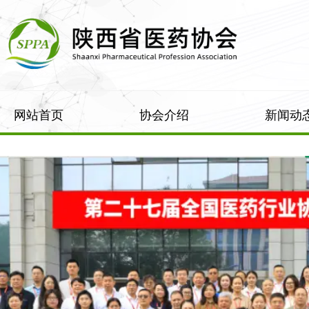
网站首页
协会介绍
新闻动
2026陕西省医药
第49届
和医疗装备产业
质量检
链推介暨供需对
术大会
接会圆满举办