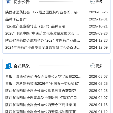
协会公告
更多
陕西省医药协会 《27届全国医药行业会长、秘书
2026-05-25
长联席会议》 招商函
品种转让合作
2025-12-01
化药生产企业拟转让（合作）品种目录
2025-10-21
2025“ 印象中医 ”中医药文化高质量发展大会 暨
2025-09-26
中医药文创及技术成果展即将开幕
陕西省医药协会成功举办 “2024 年医药产业高质
2024-12-23
量发展政策研讨会 ”
2024年医药产业高质量发展政策研讨会会议通知
2024-12-09
（第二轮）
会员风采
更多
喜报！陕西省医药协会会员单位e 签宝荣膺2026
2026-08-07
年“全球独角兽榜”
喜报！东科制药荣膺2026年“全国五一劳动奖状”
2026-05-25
陕西省医药协会副会长单位盘龙药业再获殊荣
2026-04-28
陕西省医药协会理事单位怡康医药 打造家门口健
2026-04-07
康管家
陕西省医药协会副会长单位西安今正药业集团董
2026-01-13
事长闫伟出席2025年度助学金发放活动
陕西省医药协会副会长单位西安幸福制药荣获“全
2026-01-12