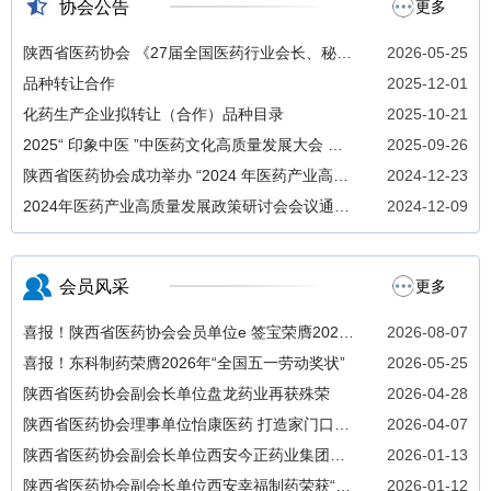
协会公告
更多
陕西省医药协会 《27届全国医药行业会长、秘书
2026-05-25
长联席会议》 招商函
品种转让合作
2025-12-01
化药生产企业拟转让（合作）品种目录
2025-10-21
2025“ 印象中医 ”中医药文化高质量发展大会 暨
2025-09-26
中医药文创及技术成果展即将开幕
陕西省医药协会成功举办 “2024 年医药产业高质
2024-12-23
量发展政策研讨会 ”
2024年医药产业高质量发展政策研讨会会议通知
2024-12-09
（第二轮）
会员风采
更多
喜报！陕西省医药协会会员单位e 签宝荣膺2026
2026-08-07
年“全球独角兽榜”
喜报！东科制药荣膺2026年“全国五一劳动奖状”
2026-05-25
陕西省医药协会副会长单位盘龙药业再获殊荣
2026-04-28
陕西省医药协会理事单位怡康医药 打造家门口健
2026-04-07
康管家
陕西省医药协会副会长单位西安今正药业集团董
2026-01-13
事长闫伟出席2025年度助学金发放活动
陕西省医药协会副会长单位西安幸福制药荣获“全
2026-01-12