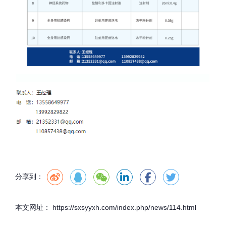
分享到：
本文网址： https://sxsyyxh.com/index.php/news/114.html